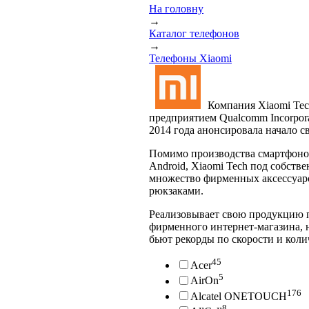
На головну
→
Каталог телефонов
→
Телефоны Xiaomi
Компания Xiaomi Tec
предприятием Qualcomm Incorpora
2014 года анонсировала начало 
Помимо производства смартфоно
Android, Xiaomi Tech под собст
множество фирменных аксессуаро
рюкзаками.
Реализовывает свою продукцию п
фирменного интернет-магазина, н
бьют рекорды по скорости и коли
45
Acer
5
AirOn
176
Alcatel ONETOUCH
8