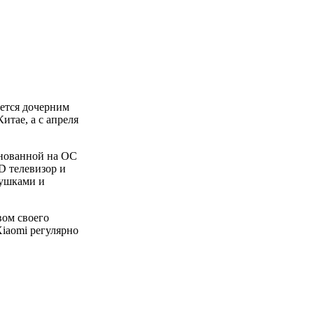
ется дочерним
итае, а с апреля
нованной на ОС
D телевизор и
рушками и
вом своего
iaomi регулярно