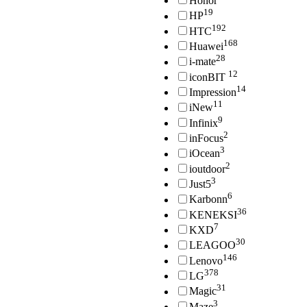
Honor
19
HP
192
HTC
168
Huawei
28
i-mate
12
iconBIT
14
Impression
11
iNew
9
Infinix
2
inFocus
3
iOcean
2
ioutdoor
3
Just5
6
Karbonn
36
KENEKSI
7
KXD
30
LEAGOO
146
Lenovo
378
LG
31
Magic
3
Maze