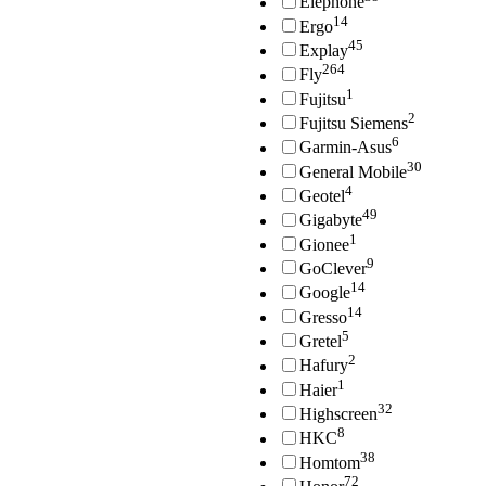
Elephone
14
Ergo
45
Explay
264
Fly
1
Fujitsu
2
Fujitsu Siemens
6
Garmin-Asus
30
General Mobile
4
Geotel
49
Gigabyte
1
Gionee
9
GoClever
14
Google
14
Gresso
5
Gretel
2
Hafury
1
Haier
32
Highscreen
8
HKC
38
Homtom
72