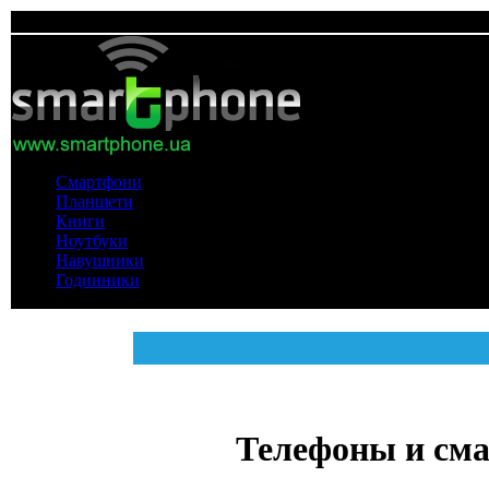
Смартфони
Планшети
Книги
Ноутбуки
Навушники
Годинники
Телефоны и см