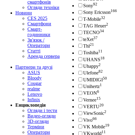
смартфонів
92
Sony
Огляди техніки
166
Sony Ericsson
Новини
32
CES 2025
T-Mobile
Смартфони
2
TAG Heuer
Смарт-
34
TECNO
годинники
37
teXet
Зв'язок /
21
Оператори
Thl
Статті
11
Toshiba
Аренда сервера
18
UHANS
2
Uhappy
Партнери та друзі
82
ASUS
Ulefone
Bloody
50
UMIDIGI
Cougar
1
Unihertz
realme
6
VEON
Lenovo
15
Infinix
Vernee
Енциклопедія
20
VERTU
Огляди і тести
2
ViewSonic
Видео-огляди
66
Vivo
3D-огляди
19
Терміни
VK Mobile
Оператори
11
VKworld