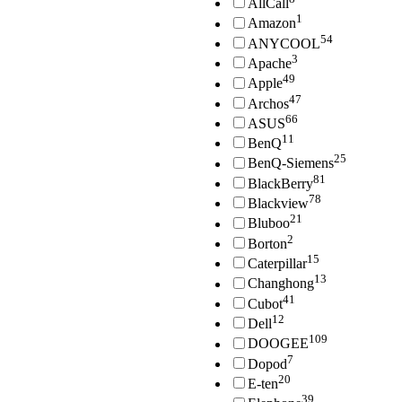
AllCall
1
Amazon
54
ANYCOOL
3
Apache
49
Apple
47
Archos
66
ASUS
11
BenQ
25
BenQ-Siemens
81
BlackBerry
78
Blackview
21
Bluboo
2
Borton
15
Caterpillar
13
Changhong
41
Cubot
12
Dell
109
DOOGEE
7
Dopod
20
E-ten
39