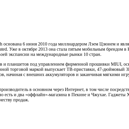
h основана 6 июня 2010 года миллиардером Лэем Цзюнем и явля
ted. Уже в октябре 2013 она стала пятым мобильным брендом в К
своей экспансии на международные рынки 10 стран.
в и планшетов под управлением фирменной прошивки MIUI, ос
венной торговой маркой выпускает ТВ-приставки, 47-дюймовый 3
в, начиная с внешних аккумуляторов и заканчивая мягкими иг
роизводитель в основном через Интернет, в том числе посредст
о есть и два «оффлайн»-магазина в Пекине и Чжухае. Гаджеты X
честву продаж.