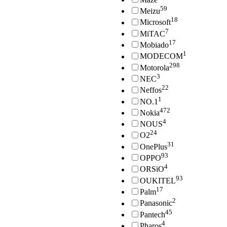
59
Meizu
18
Microsoft
7
MiTAC
17
Mobiado
1
MODECOM
298
Motorola
3
NEC
22
Neffos
1
NO.1
472
Nokia
4
NOUS
24
O2
31
OnePlus
93
OPPO
4
ORSiO
93
OUKITEL
17
Palm
2
Panasonic
45
Pantech
4
Pharos