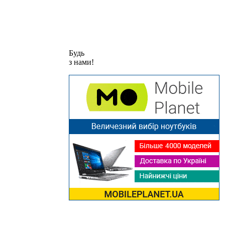
Будь
з нами!