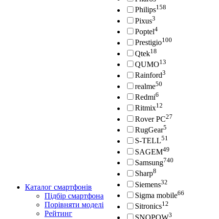
158
Philips
3
Pixus
4
Poptel
100
Prestigio
18
Qtek
13
QUMO
3
Rainford
50
realme
6
Redmi
12
Ritmix
27
Rover PC
5
RugGear
51
S-TELL
49
SAGEM
740
Samsung
8
Sharp
32
Siemens
Каталог смартфонів
66
Sigma mobile
Підбір смартфона
12
Порівняти моделі
Sitronics
Рейтинг
3
SNOPOW